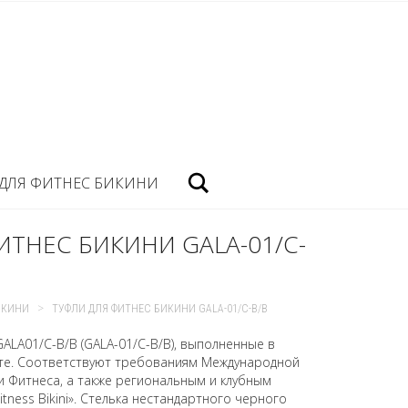
Посик
ДЛЯ ФИТНЕС БИКИНИ
ИТНЕС БИКИНИ GALA-01/C-
>
ИКИНИ
ТУФЛИ ДЛЯ ФИТНЕС БИКИНИ GALA-01/C-B/B
GALA01/C-B/B (GALA-01/C-B/B), выполненные в
те. Соответствуют требованиям Международной
 Фитнеса, а также региональным и клубным
tness Bikini». Стелька нестандартного черного