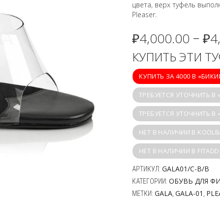
цвета, верх туфель выпол
Pleaser.
₽
4,000.00
₽
4
–
КУПИТЬ ЭТИ Т
КУПИТЬ ЗА 4000 В «БИК
ТРЕБУЕТСЯ УТОЧНИТЬ В 
ТРЕБУЕТСЯ УТОЧНИТЬ В
НЕТ В НАЛИЧИИ В KOOLB
НЕТ В НАЛИЧИИ В FITADD
GALA01/C-B/B
АРТИКУЛ:
ОБУВЬ ДЛЯ Ф
КАТЕГОРИИ:
GALA
GALA-01
PLE
МЕТКИ:
,
,