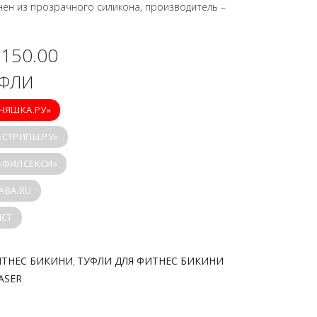
нен из прозрачного силикона, производитель –
,150.00
УФЛИ
ИНЯШКА.РУ»
«СТРИПЫ.РУ»
 «ФИЛСЕКСИ»
ABA.RU
ICT
ИТНЕС БИКИНИ
ТУФЛИ ДЛЯ ФИТНЕС БИКИНИ
,
ASER