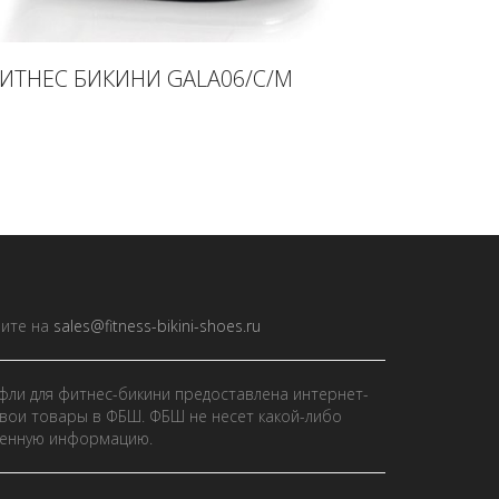
ИТНЕС БИКИНИ GALA06/C/M
ите на
sales@fitness-bikini-shoes.ru
фли для фитнес-бикини предоставлена интернет-
вои товары в ФБШ. ФБШ не несет какой-либо
ленную информацию.