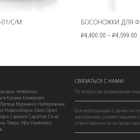
-01/C/M
БОСОНОЖКИ ДЛЯ Ф
–
₽
4,400.00
₽
4,599.00
СВЯЗАТЬСЯ С НАМИ
оксары
Челябинск
По вопросам размещения пиш
уга
Казань
Кемерово
Липецк
Мурманск
Набережные
ск
Новосибирск
Омск
Орел
Вся информация о ценах на ту
мара
Саранск
Саратов
Сочи
магазинами, разместившими с
ень
Тверь
Уфа
Ульяновск
ответственности за представ
ль