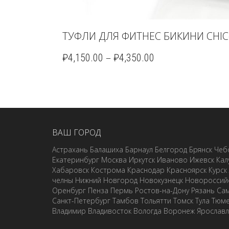
ТУФЛИ ДЛЯ ФИТНЕС БИКИНИ CHIC
–
₽
4,150.00
₽
4,350.00
ВАШ ГОРОД
Астрахань
Балашиха
Барнаул
Белгород
Брянск
Чеб
Екатеринбург
Москва
Иркутск
Иваново
Ижевск
Кал
Хабаровск
Кострома
Краснодар
Красноярск
Курск
челны
Нижний Новгород
Новокузнецк
Новороссий
Оренбург
Пенза
Пермь
Ростов-на-Дону
Рязань
Са
Санкт-Петербург
Тамбов
Тольятти
Томск
Тула
Тюм
Владимир
Владивосток
Вологда
Воронеж
Ярослав