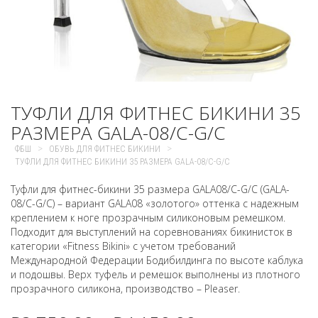
ТУФЛИ ДЛЯ ФИТНЕС БИКИНИ 35
РАЗМЕРА GALA-08/C-G/C
>
>
ФБШ
ОБУВЬ ДЛЯ ФИТНЕС БИКИНИ
ТУФЛИ ДЛЯ ФИТНЕС БИКИНИ 35 РАЗМЕРА GALA-08/C-G/C
Туфли для фитнес-бикини 35 размера GALA08/C-G/C (GALA-
08/C-G/C) – вариант GALA08 «золотого» оттенка с надежным
креплением к ноге прозрачным силиконовым ремешком.
Подходит для выступлений на соревнованиях бикинисток в
категории «Fitness Bikini» с учетом требований
Международной Федерации Бодибилдинга по высоте каблука
и подошвы. Верх туфель и ремешок выполнены из плотного
прозрачного силикона, производство – Pleaser.