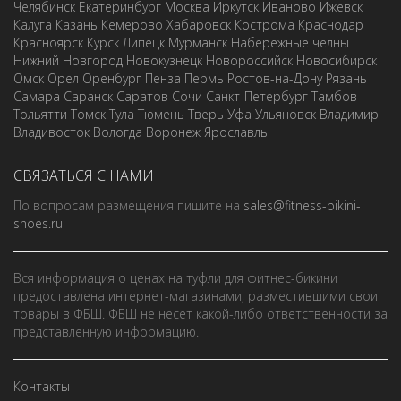
Челябинск
Екатеринбург
Москва
Иркутск
Иваново
Ижевск
Калуга
Казань
Кемерово
Хабаровск
Кострома
Краснодар
Красноярск
Курск
Липецк
Мурманск
Набережные челны
Нижний Новгород
Новокузнецк
Новороссийск
Новосибирск
Омск
Орел
Оренбург
Пенза
Пермь
Ростов-на-Дону
Рязань
Самара
Саранск
Саратов
Сочи
Санкт-Петербург
Тамбов
Тольятти
Томск
Тула
Тюмень
Тверь
Уфа
Ульяновск
Владимир
Владивосток
Вологда
Воронеж
Ярославль
СВЯЗАТЬСЯ С НАМИ
По вопросам размещения пишите на
sales@fitness-bikini-
shoes.ru
Вся информация о ценах на туфли для фитнес-бикини
предоставлена интернет-магазинами, разместившими свои
товары в ФБШ. ФБШ не несет какой-либо ответственности за
представленную информацию.
Контакты