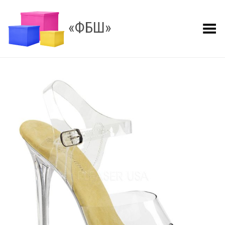
«ФБШ»
Показать меню