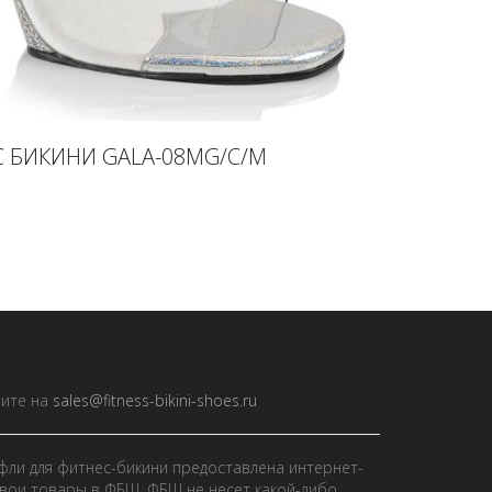
 БИКИНИ GALA-08MG/C/M
ите на
sales@fitness-bikini-shoes.ru
фли для фитнес-бикини предоставлена интернет-
вои товары в ФБШ. ФБШ не несет какой-либо