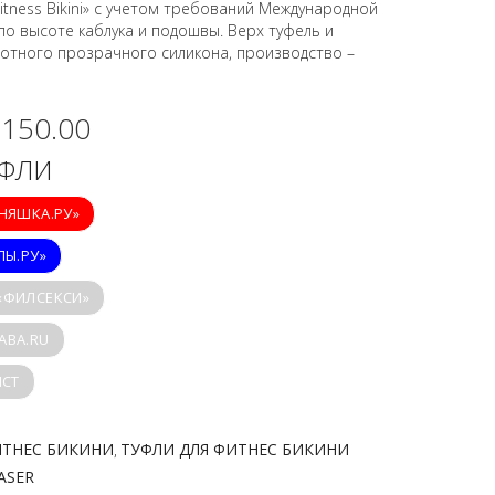
itness Bikini» с учетом требований Международной
о высоте каблука и подошвы. Верх туфель и
отного прозрачного силикона, производство –
,150.00
УФЛИ
ИНЯШКА.РУ»
ПЫ.РУ»
 «ФИЛСЕКСИ»
ABA.RU
ICT
ИТНЕС БИКИНИ
ТУФЛИ ДЛЯ ФИТНЕС БИКИНИ
,
ASER