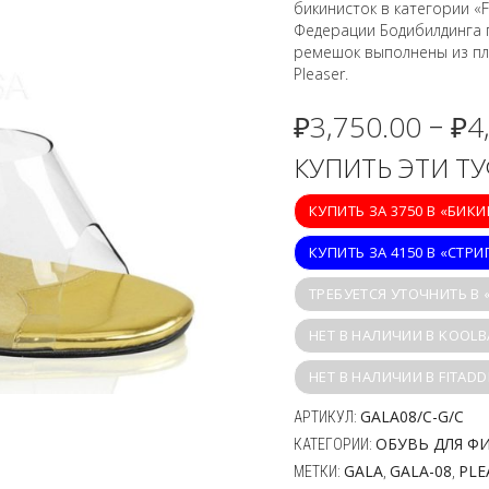
бикинисток в категории «F
Федерации Бодибилдинга п
ремешок выполнены из пл
Pleaser.
₽
3,750.00
₽
4
–
КУПИТЬ ЭТИ Т
КУПИТЬ ЗА 3750 В «БИК
КУПИТЬ ЗА 4150 В «СТРИ
ТРЕБУЕТСЯ УТОЧНИТЬ В
НЕТ В НАЛИЧИИ В KOOLB
НЕТ В НАЛИЧИИ В FITADD
GALA08/C-G/C
АРТИКУЛ:
ОБУВЬ ДЛЯ Ф
КАТЕГОРИИ:
GALA
GALA-08
PLE
МЕТКИ:
,
,