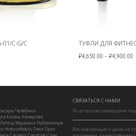
-01/C-G/C
ТУФЛИ ДЛЯ ФИТНЕС
–
₽
4,650.00
₽
4,900.00
СВЯЗАТЬСЯ С НАМИ
оксары
Челябинск
По вопросам размещения пиш
уга
Казань
Кемерово
Липецк
Мурманск
Набережные
ск
Новосибирск
Омск
Орел
Вся информация о ценах на ту
мара
Саранск
Саратов
Сочи
магазинами, разместившими с