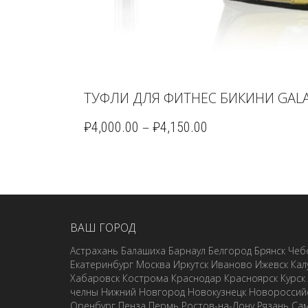
ТУФЛИ ДЛЯ ФИТНЕС БИКИНИ GALA
–
₽
4,000.00
₽
4,150.00
ВАШ ГОРОД
Астрахань
Балашиха
Барнаул
Белгород
Брянск
Чеб
Екатеринбург
Москва
Иркутск
Иваново
Ижевск
Кал
Хабаровск
Кострома
Краснодар
Красноярск
Курск
челны
Нижний Новгород
Новокузнецк
Новороссий
Оренбург
Пенза
Пермь
Ростов-на-Дону
Рязань
Са