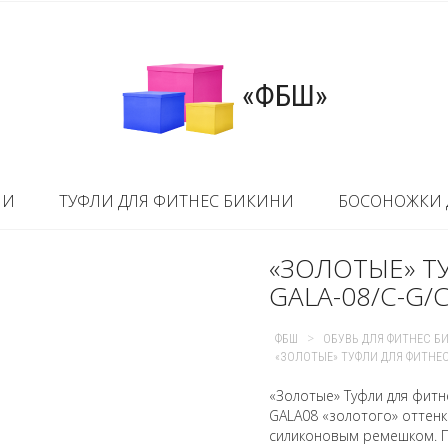
«ФБШ»
НИ
ТУФЛИ ДЛЯ ФИТНЕС БИКИНИ
БОСОНОЖКИ 
«ЗОЛОТЫЕ» Т
GALA-08/C-G/
>
ФБШ
ОБУВЬ ДЛЯ ФИТНЕС Б
«ЗОЛОТЫЕ» ТУФЛИ ДЛЯ ФИТНЕС
«Золотые» Туфли для фитн
GALA08 «золотого» оттен
силиконовым ремешком. П