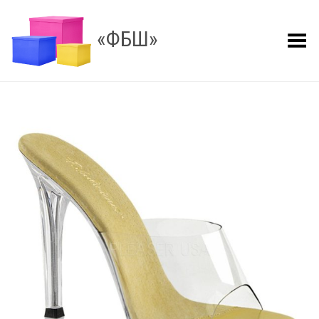
«ФБШ»
Показать меню