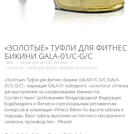
«ЗОЛОТЫЕ» ТУФЛИ ДЛЯ ФИТНЕС
БИКИНИ GALA-01/C-G/C
>
>
ФБШ
ОБУВЬ ДЛЯ ФИТНЕС БИКИНИ
«ЗОЛОТЫЕ» ТУФЛИ ДЛЯ ФИТНЕС БИКИНИ GALA-01/C-G/C
«Золотые» Туфли для фитнес-бикини GALA01/C-G/C (GALA-
01/C-G/C) – вариация GALA-01 победного «золотого» оттенка
для выступлений на соревнованиях бикинисток.
Соответствуют требованиям Международной Федерации
Бодибилдинга и Фитнеса и региональным регламентам
конкурсов в номинации «Fitness Bikini» по высоте каблука и
подошвы. Верх туфель выполнен из плотного прозрачного
силикона, производство – Pleaser.