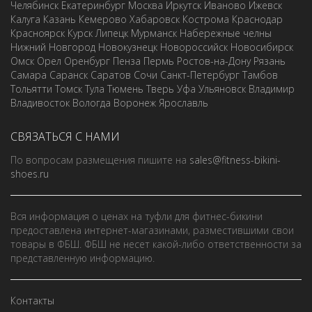
Челябинск
Екатеринбург
Москва
Иркутск
Иваново
Ижевск
Калуга
Казань
Кемерово
Хабаровск
Кострома
Краснодар
Красноярск
Курск
Липецк
Мурманск
Набережные челны
Нижний Новгород
Новокузнецк
Новороссийск
Новосибирск
Омск
Орел
Оренбург
Пенза
Пермь
Ростов-на-Дону
Рязань
Самара
Саранск
Саратов
Сочи
Санкт-Петербург
Тамбов
Тольятти
Томск
Тула
Тюмень
Тверь
Уфа
Ульяновск
Владимир
Владивосток
Вологда
Воронеж
Ярославль
СВЯЗАТЬСЯ С НАМИ
По вопросам размещения пишите на
sales@fitness-bikini-
shoes.ru
Вся информация о ценах на туфли для фитнес-бикини
предоставлена интернет-магазинами, разместившими свои
товары в ФБШ. ФБШ не несет какой-либо ответственности за
представленную информацию.
Контакты