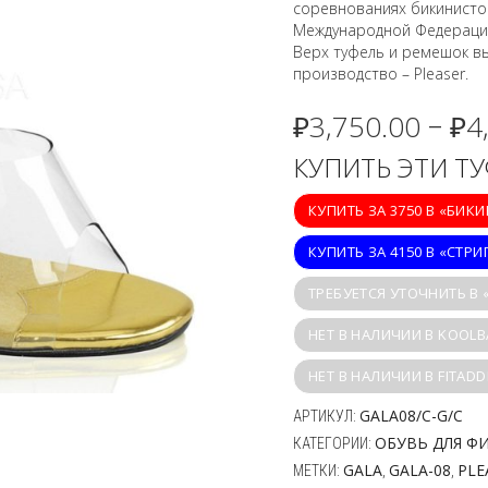
соревнованиях бикинисток 
Международной Федерации
Верх туфель и ремешок в
производство – Pleaser.
₽
3,750.00
₽
4
–
КУПИТЬ ЭТИ Т
КУПИТЬ ЗА 3750 В «БИК
КУПИТЬ ЗА 4150 В «СТРИ
ТРЕБУЕТСЯ УТОЧНИТЬ В
НЕТ В НАЛИЧИИ В KOOLB
НЕТ В НАЛИЧИИ В FITADD
GALA08/C-G/C
АРТИКУЛ:
ОБУВЬ ДЛЯ Ф
КАТЕГОРИИ:
GALA
GALA-08
PLE
МЕТКИ:
,
,