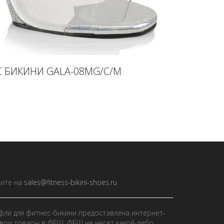
 БИКИНИ GALA-08MG/C/M
ите на
sales@fitness-bikini-shoes.ru
фли для фитнес-бикини предоставлена интернет-
вои товары в ФБШ. ФБШ не несет какой-либо