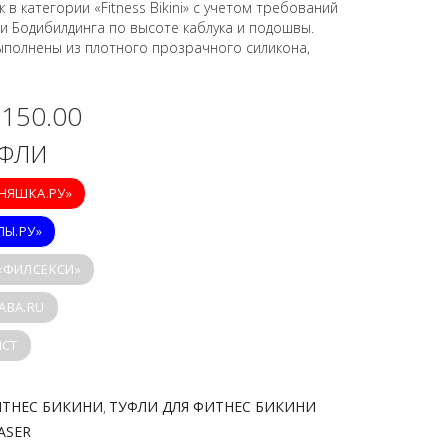
в категории «Fitness Bikini» с учетом требований
 Бодибилдинга по высоте каблука и подошвы.
ыполнены из плотного прозрачного силикона,
,150.00
УФЛИ
ИНЯШКА.РУ»
ПЫ.РУ»
 «ФИЛСЕКСИ»
ABA.RU
ICT
ИТНЕС БИКИНИ
ТУФЛИ ДЛЯ ФИТНЕС БИКИНИ
,
ASER