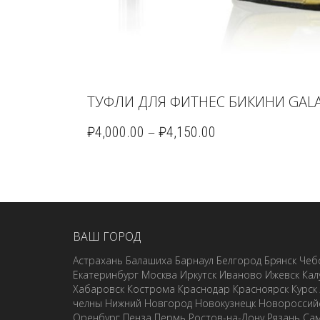
ТУФЛИ ДЛЯ ФИТНЕС БИКИНИ GALA
–
₽
4,000.00
₽
4,150.00
ВАШ ГОРОД
Астрахань
Балашиха
Барнаул
Белгород
Брянск
Чеб
Екатеринбург
Москва
Иркутск
Иваново
Ижевск
Кал
Хабаровск
Кострома
Краснодар
Красноярск
Курск
челны
Нижний Новгород
Новокузнецк
Новороссий
Оренбург
Пенза
Пермь
Ростов-на-Дону
Рязань
Са