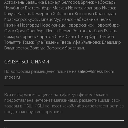
Астрахань
Балашиха
Барнаул
Белгород
Брянск
Чебоксары
Челябинск
Екатеринбург
Москва
Иркутск
Иваново
Ижевск
Калуга
Казань
Кемерово
Хабаровск
Кострома
Краснодар
Красноярск
Курск
Липецк
Мурманск
Набережные челны
Нижний Новгород
Новокузнецк
Новороссийск
Новосибирск
Омск
Орел
Оренбург
Пенза
Пермь
Ростов-на-Дону
Рязань
Самара
Саранск
Саратов
Сочи
Санкт-Петербург
Тамбов
Тольятти
Томск
Тула
Тюмень
Тверь
Уфа
Ульяновск
Владимир
Владивосток
Вологда
Воронеж
Ярославль
СВЯЗАТЬСЯ С НАМИ
По вопросам размещения пишите на
sales@fitness-bikini-
shoes.ru
Вся информация о ценах на туфли для фитнес-бикини
предоставлена интернет-магазинами, разместившими свои
товары в ФБШ. ФБШ не несет какой-либо ответственности за
представленную информацию.