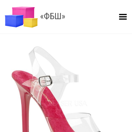
«ФБШ»
Показать меню