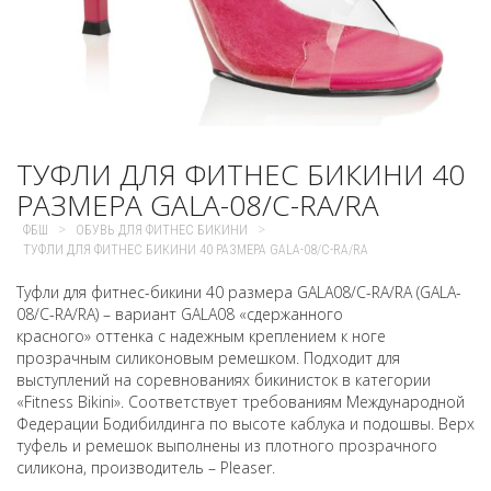
ТУФЛИ ДЛЯ ФИТНЕС БИКИНИ 40
РАЗМЕРА GALA-08/C-RA/RA
>
>
ФБШ
ОБУВЬ ДЛЯ ФИТНЕС БИКИНИ
ТУФЛИ ДЛЯ ФИТНЕС БИКИНИ 40 РАЗМЕРА GALA-08/C-RA/RA
Туфли для фитнес-бикини 40 размера GALA08/C-RA/RA (GALA-
08/C-RA/RA) – вариант GALA08 «сдержанного
красного» оттенка с надежным креплением к ноге
прозрачным силиконовым ремешком. Подходит для
выступлений на соревнованиях бикинисток в категории
«Fitness Bikini». Соответствует требованиям Международной
Федерации Бодибилдинга по высоте каблука и подошвы. Верх
туфель и ремешок выполнены из плотного прозрачного
силикона, производитель – Pleaser.