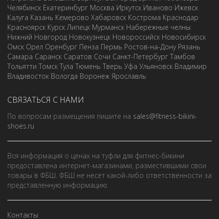
Челябинск
Екатеринбург
Москва
Иркутск
Иваново
Ижевск
Калуга
Казань
Кемерово
Хабаровск
Кострома
Краснодар
Красноярск
Курск
Липецк
Мурманск
Набережные челны
Нижний Новгород
Новокузнецк
Новороссийск
Новосибирск
Омск
Орел
Оренбург
Пенза
Пермь
Ростов-на-Дону
Рязань
Самара
Саранск
Саратов
Сочи
Санкт-Петербург
Тамбов
Тольятти
Томск
Тула
Тюмень
Тверь
Уфа
Ульяновск
Владимир
Владивосток
Вологда
Воронеж
Ярославль
СВЯЗАТЬСЯ С НАМИ
По вопросам размещения пишите на
sales@fitness-bikini-
shoes.ru
Вся информация о ценах на туфли для фитнес-бикини
предоставлена интернет-магазинами, разместившими свои
товары в ФБШ. ФБШ не несет какой-либо ответственности за
представленную информацию.
Контакты