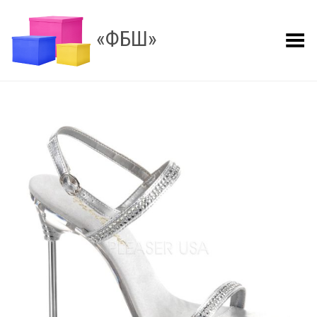
«ФБШ»
Показать меню